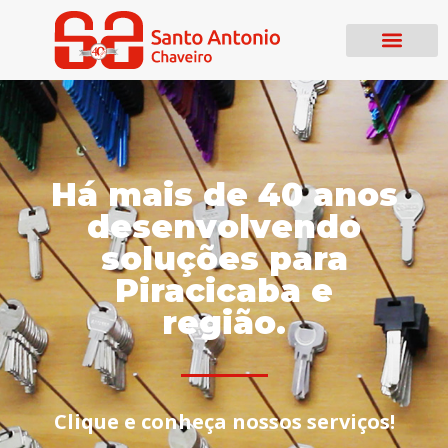
Há mais de 40 anos
desenvolvendo
soluções para
Piracicaba e
região.
Clique e conheça nossos serviços!