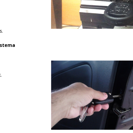
s.
istema
.