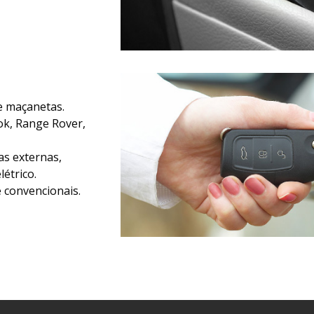
 e maçanetas.
ok, Range Rover,
as externas,
étrico.
e convencionais.